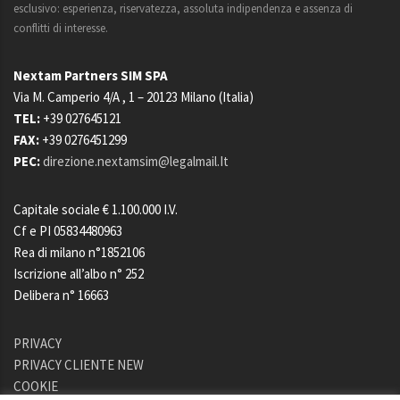
esclusivo: esperienza, riservatezza, assoluta indipendenza e assenza di
conflitti di interesse.
Nextam Partners SIM SPA
Via M. Camperio 4/A
, 1 – 20123
Milano (Italia)
TEL:
+39 027645121
FAX:
+39 0276451299
PEC:
direzione.nextamsim@legalmail.It
Capitale sociale € 1.100.000 I.V.
Cf e PI 05834480963
Rea di milano n°1852106
Iscrizione all’albo n° 252
Delibera n° 16663
PRIVACY
PRIVACY CLIENTE NEW
COOKIE