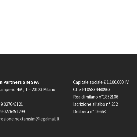
 Partners SIM SPA
Capitale sociale € 1.100.000 I.V.
Camperio 4/A
, 1 – 20123
Milano
Cf e PI 05834480963
Rea di milano n°1852106
9 027645121
Iscrizione all’albo n° 252
9 0276451299
Delibera n° 16663
rezione.nextamsim@legalmail.It