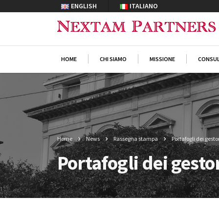
ENGLISH
ITALIANO
HOME
CHI SIAMO
MISSIONE
CONSUL
Home
News
Rassegna stampa
Portafogli dei gestor
Portafogli dei gestor