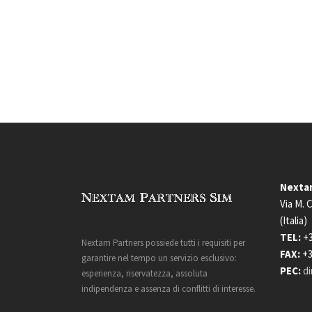
Nextam
Via M. 
(Italia)
TEL:
+3
Nextam Partners possiede tutti i requisiti per
FAX:
+3
garantire nel tempo un servizio esclusivo:
PEC:
di
esperienza, riservatezza, assoluta
indipendenza e assenza di conflitti di interesse.