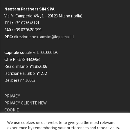
Nextam Partners SIM SPA
Via M. Camperio 4/A
, 1 – 20123
Milano (Italia)
TEL:
+39 027645121
FAX:
+39 0276451299
PEC:
direzione.nextamsim@legalmail.It
Capitale sociale € 1.100.000 I.V.
Cf e PI 05834480963
Rea di milano n°1852106
Iscrizione all’albo n° 252
Delibera n° 16663
PRIVACY
PRIVACY CLIENTE NEW
COOKIE
A.C.F.
We use cookies on our website to give you the most relevant
ESG
experience by remembering your preferences and repeat visits.