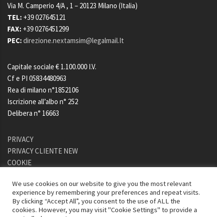
Via M. Camperio 4/A
, 1 – 20123
Milano (Italia)
TEL:
+39 027645121
FAX:
+39 0276451299
PEC:
direzione.nextamsim@legalmail.It
Capitale sociale € 1.100.000 I.V.
Cf e PI 05834480963
Rea di milano n°1852106
Iscrizione all’albo n° 252
Delibera n° 16663
PRIVACY
PRIVACY CLIENTE NEW
COOKIE
A.C.F.
We use cookies on our website to give you the most relevant
ESG
experience by remembering your preferences and repeat visits.
By clicking “Accept All”, you consent to the use of ALL the
cookies. However, you may visit "Cookie Settings" to provide a