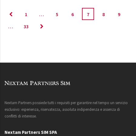
1
…
5
6
7
8
9
…
33
Nextam Partners possiede tutti i requisiti per garantire nel tempo un servizio
esclusivo: esperienza, riservatezza, assoluta indipendenza e assenza di
conflitti di interesse.
Nextam Partners SIM SPA